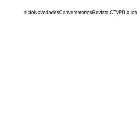
Inicio
Novedades
Conversatorios
Revista CTyP
Bibli