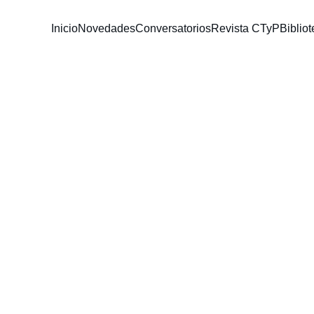
Inicio
Novedades
Conversatorios
Revista CTyP
Bibli
6/9/2025
1 min read